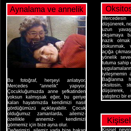
Oksitos
Aynalama ve annelik
Mercedesin ş
düşünerek, nef
uzun yavaş
okşamaya ba
nazik olmak
dokunmak, v
açığa çıkmas
yönelik sev
tutuma sahip
uygulamala
iyileşmemin a
Bağlanma h
Bu fotoğraf, herşeyi anlatıyor.
oksitosin, s
Mercedes “annelik” yapıyor.
düşürerek, 
Çocukluğumuzda anne şefkatinden
yatıştırıcı bir 
yoksun kalmışsak eğer, bu geriye
kalan hayatımızda kendimizi nasıl
gördüğümüzü açıklayabilir. Çocuk
olduğumuz zamanlarda, ailemiz-
Kişisel
özellikle annemiz- kendimizi
görmemiz için bize ayna olur.
Kişisel nevrob
Değerimizi, ailemiz yada bize bakan