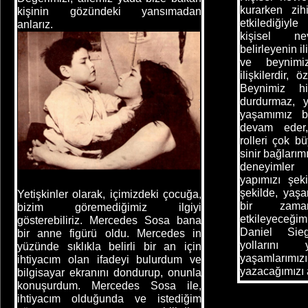
kurarken zihi
kişinin gözündeki yansımadan
etkilediğiyl
anlarız.
kişisel nevr
belirleyenin i
ve beynimi
ilişkilerdir, ö
Beynimiz hi
durdurmaz, ya
yaşamımız b
devam eder,
rolleri çok bü
sinir bağlarım
deneyimler 
yapımızı şeki
şekilde, yaş
Yetişkinler olarak, içimizdeki çocuğa,
bir zama
bizim göremediğimiz ilgiyi
etkileyeceğimi
gösterebiliriz. Mercedes Sosa bana
Daniel Sieg
bir anne figürü oldu. Mercedes in
yollarını 
yüzünde sıklıkla belirli bir an için
yaşamlarımız
ihtiyacım olan ifadeyi bulurdum ve
yazacağımızı a
bilgisayar ekranını dondurup, onunla
konuşurdum. Mercedes Sosa ile,
ihtiyacım olduğunda ve istediğim