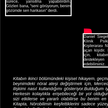
sürece, yansıtma yapabilirdim.
Gözleri bana, “seni görüyorum, benim
gözümde sen harikasın” derdi.
Daniel Siege
Klinik Psik
Kişilerarası N
açan kişidir.
için, kitabı
destekleye
edebilirsiniz.
Kitabın ikinci bölümündeki kişisel hikayem, geç
beynimdeki nöral ateşi değiştirmek için, Merce
ilişkimi nasıl kullandığımı gösteriyor.Bulduğum i
Herkesin kolaylıkla erişebileceği bir yol olduğ
sizi etkilerse ve yararlı olabilirse bu benim e
Kitapta, Nörobilimin keşfettiklerini sadece yüze