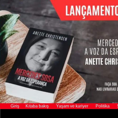
Giriş
Kitaba bakış
Yaşam ve kariyer
Politik
a